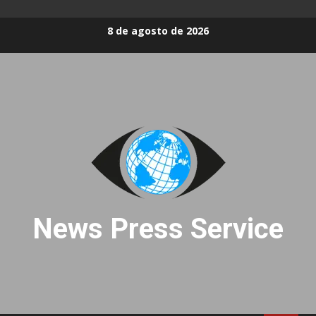
Skip
8 de agosto de 2026
to
content
News Press Service