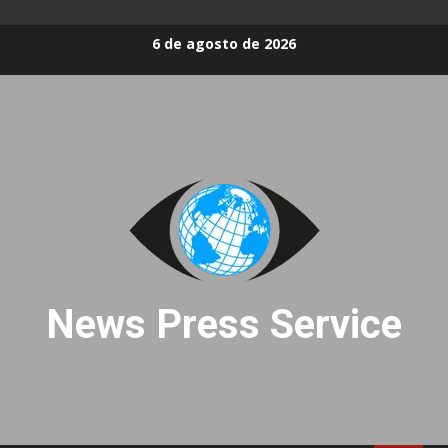
Skip
6 de agosto de 2026
to
content
News Press Service