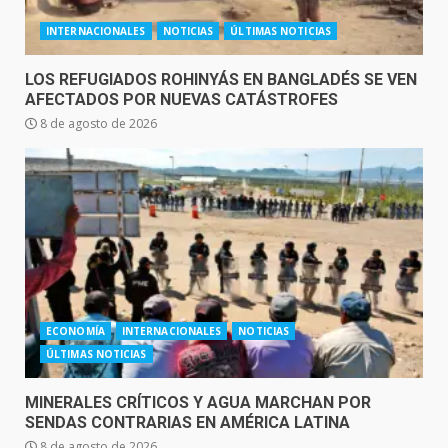
INTERNACIONALES
NOTICIAS
ÚLTIMAS NOTICIAS
LOS REFUGIADOS ROHINYÁS EN BANGLADÉS SE VEN
AFECTADOS POR NUEVAS CATÁSTROFES
8 de agosto de 2026
ECONOMÍA
INTERNACIONALES
NOTICIAS
ÚLTIMAS NOTICIAS
MINERALES CRÍTICOS Y AGUA MARCHAN POR
SENDAS CONTRARIAS EN AMÉRICA LATINA
8 de agosto de 2026