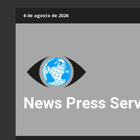
Skip
6 de agosto de 2026
to
content
News Press Serv