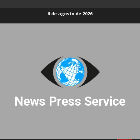
Skip
6 de agosto de 2026
to
content
News Press Service