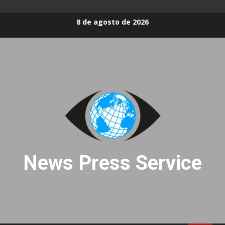
Skip
8 de agosto de 2026
to
content
News Press Service