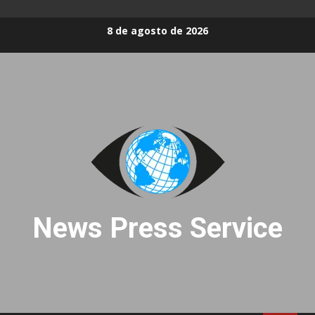
Skip
8 de agosto de 2026
to
content
News Press Service