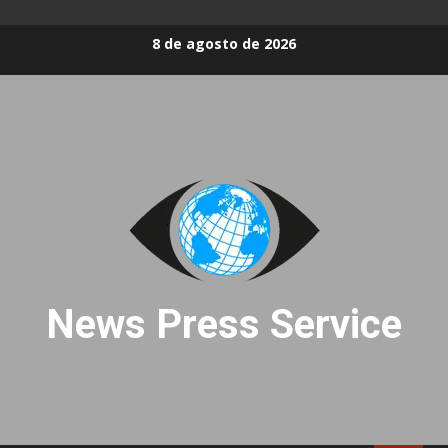
Skip
8 de agosto de 2026
to
content
News Press Service