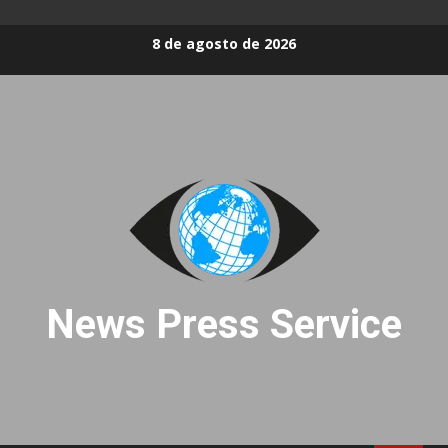
Skip
8 de agosto de 2026
to
content
News Press Service