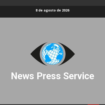
Skip
8 de agosto de 2026
to
content
News Press Service