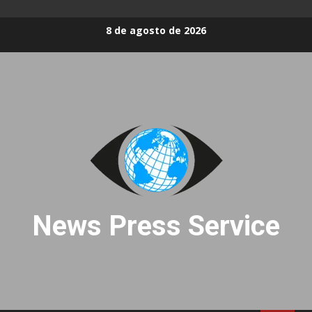
Skip
8 de agosto de 2026
to
content
News Press Service