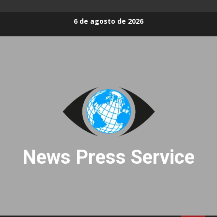
Skip
6 de agosto de 2026
to
content
News Press Service