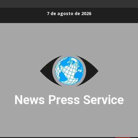
Skip
7 de agosto de 2026
to
content
News Press Service