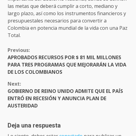
las metas que deberá cumplir a corto, mediano y
largo plazo, así como los instrumentos financieros y
presupuestales necesarios para convertir a
Colombia en potencia mundial de la vida con una Paz
Total.
CONTINUE
Previous:
READING
APROBADOS RECURSOS POR $ 81 MIL MILLONES
PARA TRES PROGRAMAS QUE MEJORARÁN LA VIDA
DE LOS COLOMBIANOS
Next:
GOBIERNO DE REINO UNIDO ADMITE QUE EL PAÍS
ENTRÓ EN RECESIÓN Y ANUNCIA PLAN DE
AUSTERIDAD
Deja una respuesta
Lo siento, debes estar
conectado
para publicar un