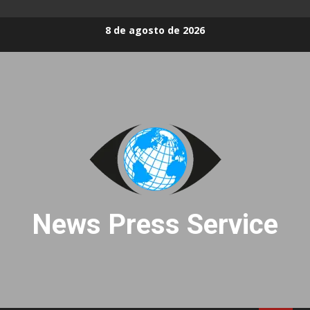
Skip
8 de agosto de 2026
to
content
News Press Service