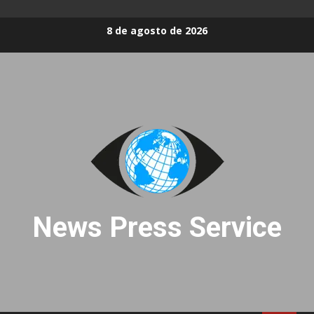
Skip
8 de agosto de 2026
to
content
News Press Service