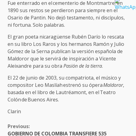
Fue enterrado en el cementerio de Montmartre; en
1890 sus restos se perdieron para siempre en el
Osario de Pantin. No dejó testamento, ni discípulos,
ni fortuna. Solo palabras.
El gran poeta nicaragüense Rubén Darío lo rescata
en su libro Los Raros y los hermanos Ramón y Julio
Gómez de la Serna publican la versión española de
Maldoror que le servirá de inspiración a Vicente
Aleixandre para su obra
Pasión de la tierra
.
El 22 de junio de 2003, su compatriota, el músico y
compositor Leo Maslíah estrenó su ópera
Maldoror
,
basada en el libro de Lautréamont, en el Teatro
Colón de Buenos Aires.
Clarin
CONTINUE
Previous:
READING
GOBIERNO DE COLOMBIA TRANSFIERE 535