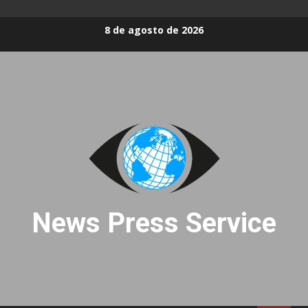
Skip
8 de agosto de 2026
to
content
News Press Service