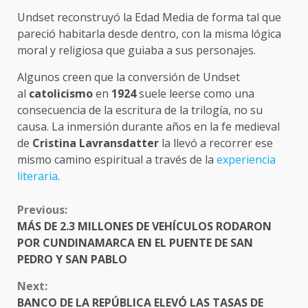
Undset reconstruyó la Edad Media de forma tal que
pareció habitarla desde dentro, con la misma lógica
moral y religiosa que guiaba a sus personajes.
Algunos creen que la conversión de Undset
al
catolicismo
en
1924
suele leerse como una
consecuencia de la escritura de la trilogía, no su
causa. La inmersión durante años en la fe medieval
de
Cristina Lavransdatter
la llevó a recorrer ese
mismo camino espiritual a través de la
experiencia
literaria
.
CONTINUE
Previous:
READING
MÁS DE 2.3 MILLONES DE VEHÍCULOS RODARON
POR CUNDINAMARCA EN EL PUENTE DE SAN
PEDRO Y SAN PABLO
Next:
BANCO DE LA REPÚBLICA ELEVÓ LAS TASAS DE