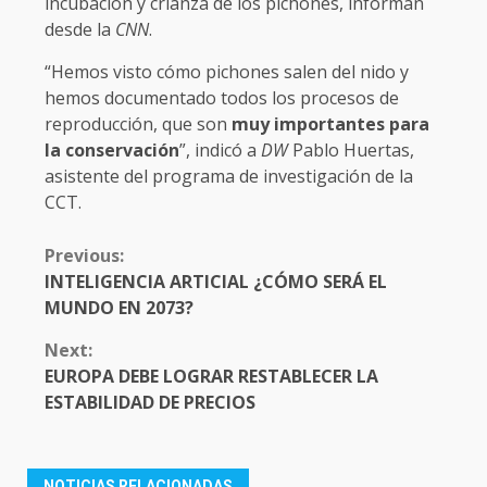
incubación y crianza de los pichones, informan
desde la
CNN
.
“Hemos visto cómo pichones salen del nido y
hemos documentado todos los procesos de
reproducción, que son
muy importantes para
la conservación
”, indicó a
DW
Pablo Huertas,
asistente del programa de investigación de la
CCT.
CONTINUE
Previous:
READING
INTELIGENCIA ARTICIAL ¿CÓMO SERÁ EL
MUNDO EN 2073?
Next:
EUROPA DEBE LOGRAR RESTABLECER LA
ESTABILIDAD DE PRECIOS
NOTICIAS RELACIONADAS