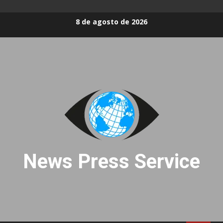
Skip
8 de agosto de 2026
to
content
News Press Service