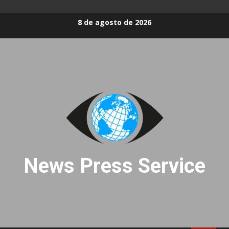
Skip
8 de agosto de 2026
to
content
News Press Service