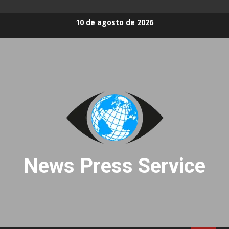
Skip
10 de agosto de 2026
to
content
News Press Service