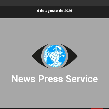
Skip
6 de agosto de 2026
to
content
News Press Service