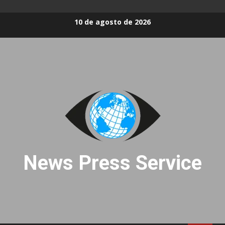
Skip
10 de agosto de 2026
to
content
News Press Service