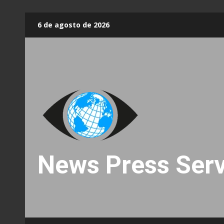
Skip
6 de agosto de 2026
to
content
News Press Serv