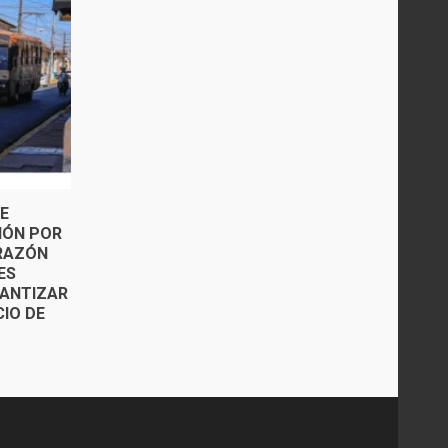
E
IÓN POR
 RAZÓN
ES
ANTIZAR
CIO DE