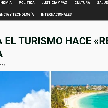
ONOMÍA
POLÍTICA
JUSTICIA Y PAZ
CULTURA
SALUD
ENCIA Y TECNOLOGÍA
INTERNACIONALES
 EL TURISMO HACE «R
A
read