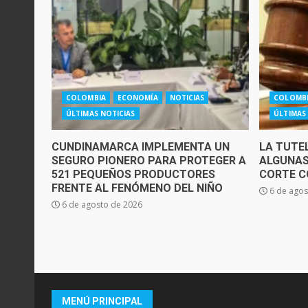
COLOMBIA
ECONOMÍA
NOTICIAS
COLOMB
ÚLTIMAS NOTICIAS
ÚLTIMAS
CUNDINAMARCA IMPLEMENTA UN
LA TUTE
SEGURO PIONERO PARA PROTEGER A
ALGUNAS
521 PEQUEÑOS PRODUCTORES
CORTE C
FRENTE AL FENÓMENO DEL NIÑO
6 de agos
6 de agosto de 2026
MENÚ PRINCIPAL