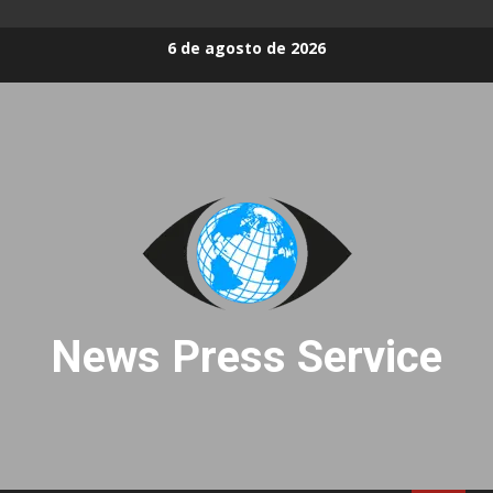
Skip
6 de agosto de 2026
to
content
News Press Service