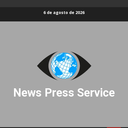
Skip
6 de agosto de 2026
to
content
News Press Service