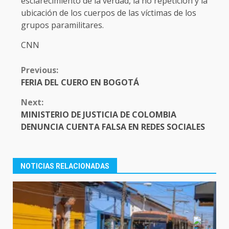
esclarecimiento de la verdad, la no repetición y la
ubicación de los cuerpos de las víctimas de los
grupos paramilitares.
CNN
CONTINUE
Previous:
READING
FERIA DEL CUERO EN BOGOTÁ
Next:
MINISTERIO DE JUSTICIA DE COLOMBIA
DENUNCIA CUENTA FALSA EN REDES SOCIALES
NOTICIAS RELACIONADAS