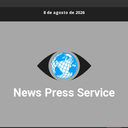
Skip
8 de agosto de 2026
to
content
News Press Service