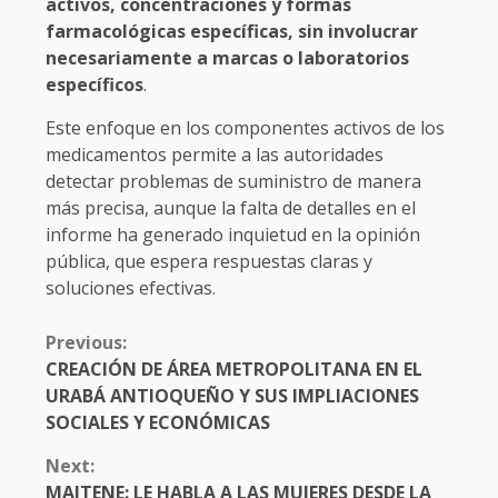
activos, concentraciones y formas
farmacológicas específicas, sin involucrar
necesariamente a marcas o laboratorios
específicos
.
Este enfoque en los componentes activos de los
medicamentos permite a las autoridades
detectar problemas de suministro de manera
más precisa, aunque la falta de detalles en el
informe ha generado inquietud en la opinión
pública, que espera respuestas claras y
soluciones efectivas.
CONTINUE
Previous:
READING
CREACIÓN DE ÁREA METROPOLITANA EN EL
URABÁ ANTIOQUEÑO Y SUS IMPLIACIONES
SOCIALES Y ECONÓMICAS
Next:
MAITENE: LE HABLA A LAS MUJERES DESDE LA