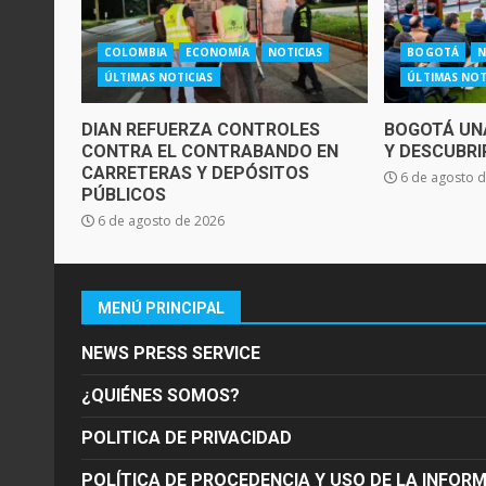
COLOMBIA
ECONOMÍA
NOTICIAS
BOGOTÁ
N
ÚLTIMAS NOTICIAS
ÚLTIMAS NOT
DIAN REFUERZA CONTROLES
BOGOTÁ UNA
CONTRA EL CONTRABANDO EN
Y DESCUBRI
CARRETERAS Y DEPÓSITOS
6 de agosto 
PÚBLICOS
6 de agosto de 2026
MENÚ PRINCIPAL
NEWS PRESS SERVICE
¿QUIÉNES SOMOS?
POLITICA DE PRIVACIDAD
POLÍTICA DE PROCEDENCIA Y USO DE LA INFOR