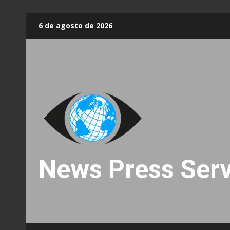
Skip
6 de agosto de 2026
to
content
News Press Serv