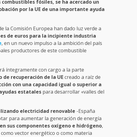
 combustibles fósiles, se ha acercado un
robación por la UE de una importante ayuda
e la Comisión Europea han dado luz verde a
es de euros para la incipiente industria
e
, en un nuevo impulso a la ambición del país
ipales productores de este combustible
ará íntegramente con cargo a la parte
o de recuperación de la UE
creado a raíz de
cción con una capacidad igual o superior a
 ayudas estatales
para desarrollar «valles del
ilizando electricidad renovable
-España
otar para aumentar la generación de energía
a en sus componentes oxígeno e hidrógeno
,
e como vector energético o como materia