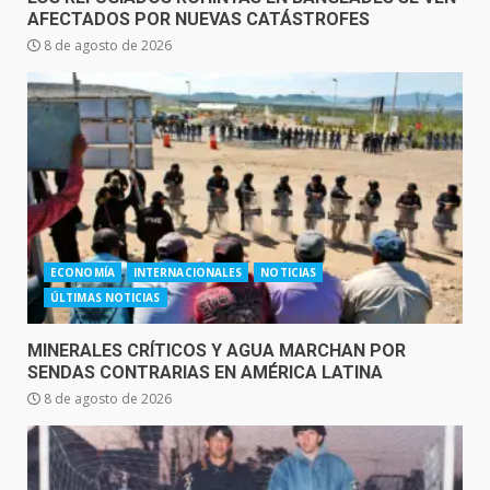
AFECTADOS POR NUEVAS CATÁSTROFES
8 de agosto de 2026
ECONOMÍA
INTERNACIONALES
NOTICIAS
ÚLTIMAS NOTICIAS
MINERALES CRÍTICOS Y AGUA MARCHAN POR
SENDAS CONTRARIAS EN AMÉRICA LATINA
8 de agosto de 2026