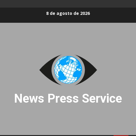
Skip
8 de agosto de 2026
to
content
News Press Service