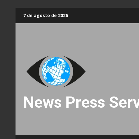
Skip
7 de agosto de 2026
to
content
News Press Serv