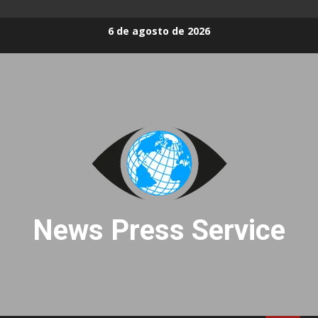
Skip
6 de agosto de 2026
to
content
News Press Service