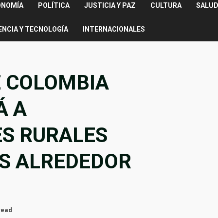
ONOMÍA
POLÍTICA
JUSTICIA Y PAZ
CULTURA
SALUD
ENCIA Y TECNOLOGÍA
INTERNACIONALES
E COLOMBIA
Á A
S RURALES
S ALREDEDOR
read