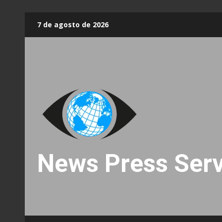
Skip
7 de agosto de 2026
to
content
News Press Serv