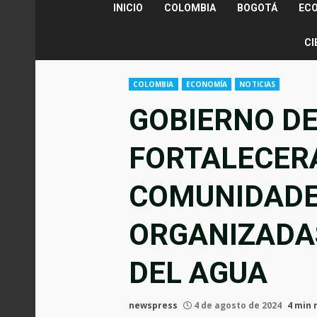
INICIO
COLOMBIA
BOGOTÁ
EC
CI
COLOMBIA
ECONOMÍA
NOTICIAS
GOBIERNO D
FORTALECER
COMUNIDADE
ORGANIZADA
DEL AGUA
newspress
4 de agosto de 2024
4 min 