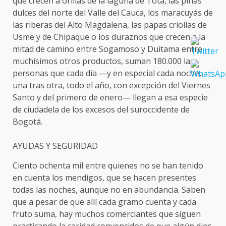
que crecen a orillas de la laguna de Tota, las piñas
dulces del norte del Valle del Cauca, los maracuyás de
las riberas del Alto Magdalena, las papas criollas de
Usme y de Chipaque o los duraznos que crecen a la
mitad de camino entre Sogamoso y Duitama entre
muchísimos otros productos, suman 180.000 las
personas que cada día —y en especial cada noche,
una tras otra, todo el año, con excepción del Viernes
Santo y del primero de enero— llegan a esa especie
de ciudadela de los excesos del suroccidente de
Bogotá.
AYUDAS Y SEGURIDAD
Ciento ochenta mil entre quienes no se han tenido
en cuenta los mendigos, que se hacen presentes
todas las noches, aunque no en abundancia. Saben
que a pesar de que allí cada gramo cuenta y cada
fruto suma, hay muchos comerciantes que siguen
practicando la caridad convencidos de que algún dios