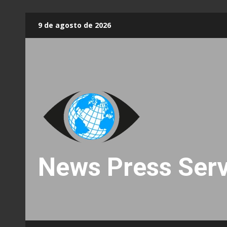
Skip
9 de agosto de 2026
to
content
News Press Serv