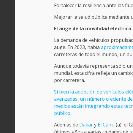
Fortalecer la resiliencia ante las fl
Mejorar la salud pública mediante u
El auge de la movilidad eléctrica
La demanda de vehículos propulsado
auge. En 2023, había
aproximadamen
carreteras de todo el mundo, un au
Aunque todavía representa sólo un
mundial, esta cifra refleja un cambi
por carretera.
Si bien la adopción de vehículos el
avanzadas, un número creciente de 
medios están integrando estas tecn
público.
Además de
Dakar
y
El Cairo
(a), el 
últimos años a varias ciudades de t