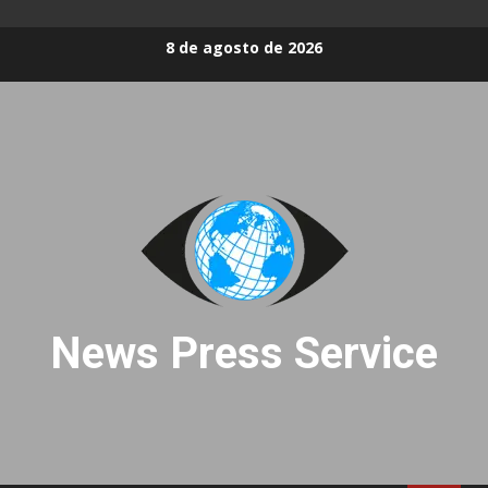
Skip
8 de agosto de 2026
to
content
News Press Service