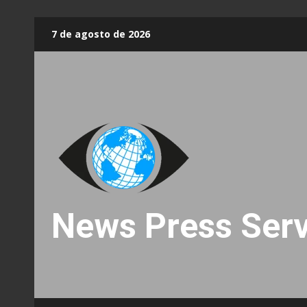
Skip
7 de agosto de 2026
to
content
News Press Serv