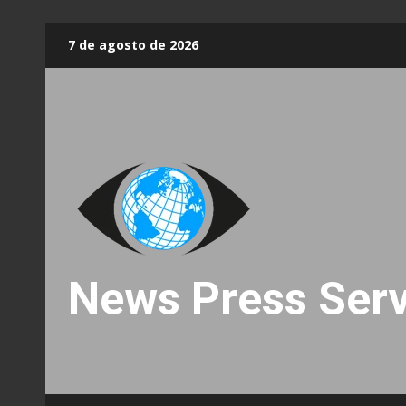
Skip
7 de agosto de 2026
to
content
News Press Serv