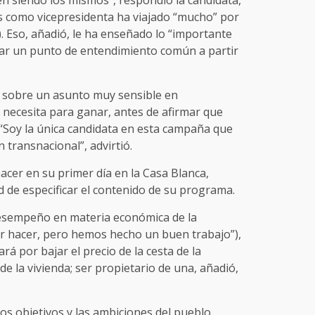
en siendo los mismos”, respondió la candidata,
s como vicepresidenta ha viajado “mucho” por
ó). Eso, añadió, le ha enseñado lo “importante
ar un punto de entendimiento común a partir
sobre un asunto muy sensible en
 necesita para ganar, antes de afirmar que
. “Soy la única candidata en esta campaña que
 transnacional”, advirtió.
acer en su primer día en la Casa Blanca,
 de especificar el contenido de su programa.
esempeño en materia económica de la
r hacer, pero hemos hecho un buen trabajo”),
rá por bajar el precio de la cesta de la
de la vivienda; ser propietario de una, añadió,
os objetivos y las ambiciones del pueblo