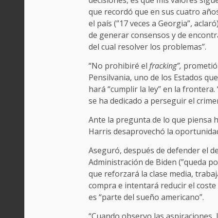
decisiones, es que mis valores sigu
que recordó que en sus cuatro año
el país (”17 veces a Georgia”, aclar
de generar consensos y de encontr
del cual resolver los problemas”.
“No prohibiré el
fracking”,
prometió 
Pensilvania, uno de los Estados que
hará “cumplir la ley” en la frontera
se ha dedicado a perseguir el crimen
Ante la pregunta de lo que piensa h
Harris desaprovechó la oportunidad
Aseguró, después de defender el d
Administración de Biden (”queda po
que reforzará la clase media, trabaja
compra e intentará reducir el coste 
es “parte del sueño americano”.
“Cuando observo las aspiraciones, l