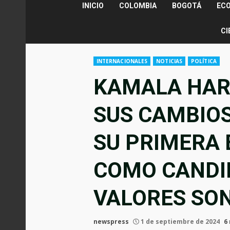
INICIO
COLOMBIA
BOGOTÁ
EC
CI
INTERNACIONALES
NOTICIAS
POLÍTICA
KAMALA HAR
SUS CAMBIOS
SU PRIMERA 
COMO CANDID
VALORES SO
newspress
1 de septiembre de 2024
6