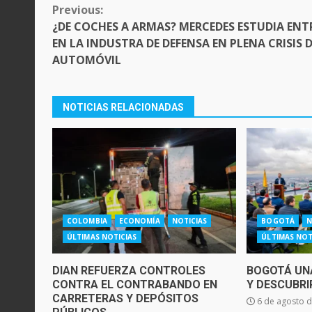
CONTINUE
Previous:
READING
¿DE COCHES A ARMAS? MERCEDES ESTUDIA ENT
EN LA INDUSTRA DE DEFENSA EN PLENA CRISIS 
AUTOMÓVIL
NOTICIAS RELACIONADAS
COLOMBIA
ECONOMÍA
NOTICIAS
BOGOTÁ
N
ÚLTIMAS NOTICIAS
ÚLTIMAS NOT
DIAN REFUERZA CONTROLES
BOGOTÁ UNA
CONTRA EL CONTRABANDO EN
Y DESCUBRI
CARRETERAS Y DEPÓSITOS
6 de agosto 