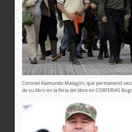
Coronel Raimundo Malagón, que permaneció secue
de su libro en la feria del libro en CORFERIAS Bog