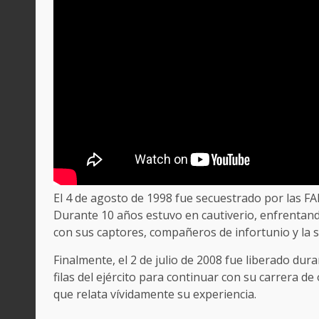
El 4 de agosto de 1998 fue secuestrado por las FA
Durante 10 años estuvo en cautiverio, enfrentando
con sus captores, compañeros de infortunio y la s
Finalmente, el 2 de julio de 2008 fue liberado du
filas del ejército para continuar con su carrera de 
que relata vívidamente su experiencia.