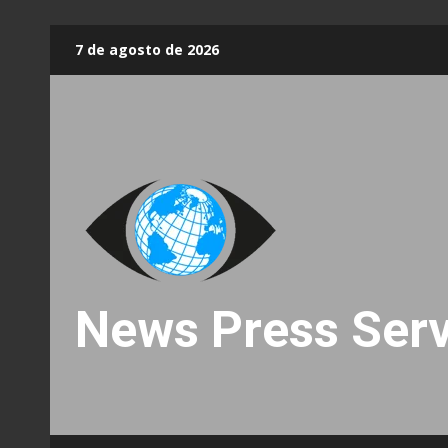
Skip
7 de agosto de 2026
to
content
News Press Serv