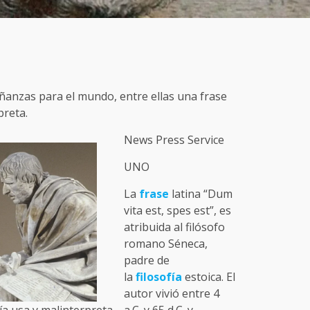
señanzas para el mundo, entre ellas una frase
preta.
News Press Service
UNO
La
frase
latina “Dum
vita est, spes est”, es
atribuida al filósofo
romano Séneca,
padre de
la
filosofía
estoica. El
autor vivió entre 4
ría usa y malinterpreta
a.C. y 65 d.C. y