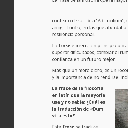
contexto de su obra “Ad Lucilium”, un
amigo Lucilio, en las que abordaba t
resiliencia personal.
La
frase
encierra un principio unive
superar dificultades, cambiar el ru
confianza en un futuro mejor.
Más que un mero dicho, es un recor
y la importancia de no rendirse, i
La frase de la filosofía
en latín que la mayoría
usa y no sabía: ¿Cuál es
la traducción de «Dum
vita est»?
Esta
frase
se traduce