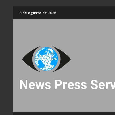
Skip
8 de agosto de 2026
to
content
News Press Serv