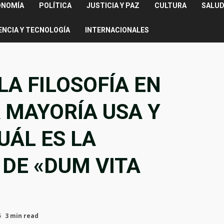
ONOMÍA
POLÍTICA
JUSTICIA Y PAZ
CULTURA
SALUD
ENCIA Y TECNOLOGÍA
INTERNACIONALES
LA FILOSOFÍA EN
A MAYORÍA USA Y
UÁL ES LA
DE «DUM VITA
5
3 min read