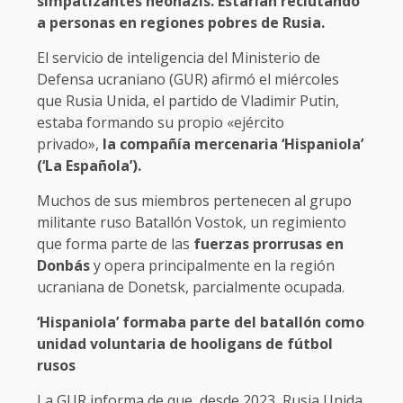
simpatizantes neonazis. Estarían reclutando
a personas en regiones pobres de Rusia.
El servicio de inteligencia del Ministerio de
Defensa ucraniano (GUR) afirmó el miércoles
que Rusia Unida, el partido de Vladimir Putin,
estaba formando su propio «ejército
privado»,
la compañía mercenaria ‘Hispaniola’
(‘La Española’).
Muchos de sus miembros pertenecen al grupo
militante ruso Batallón Vostok, un regimiento
que forma parte de las
fuerzas prorrusas en
Donbás
y opera principalmente en la región
ucraniana de Donetsk, parcialmente ocupada.
‘Hispaniola’ formaba parte del batallón como
unidad voluntaria de hooligans de fútbol
rusos
La GUR informa de que, desde 2023, Rusia Unida