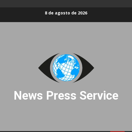
Skip
8 de agosto de 2026
to
content
News Press Service