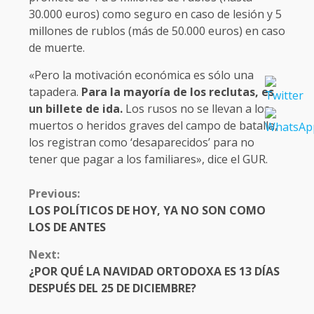
30.000 euros) como seguro en caso de lesión y 5
millones de rublos (más de 50.000 euros) en caso
de muerte.
«Pero la motivación económica es sólo una
tapadera.
Para la mayoría de los reclutas, es
un billete de ida.
Los rusos no se llevan a los
muertos o heridos graves del campo de batalla,
los registran como ‘desaparecidos’ para no
tener que pagar a los familiares», dice el GUR.
CONTINUE
Previous:
READING
LOS POLÍTICOS DE HOY, YA NO SON COMO
LOS DE ANTES
Next:
¿POR QUÉ LA NAVIDAD ORTODOXA ES 13 DÍAS
DESPUÉS DEL 25 DE DICIEMBRE?