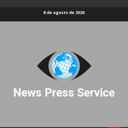
Skip
8 de agosto de 2026
to
content
News Press Service