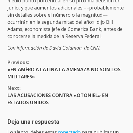
medio punto porcentual en su próxima decisión en
junio, y que aumentos adicionales ––probablemente
sin detalles sobre el número o la magnitud––
ocurrirán en la segunda mitad del año», dijo Bill
Adams, economista jefe de Comerica Bank, antes de
conocerse la medida de la Reserva Federal.
Con información de David Goldman, de CNN.
CONTINUE
Previous:
READING
«EN AMÉRICA LATINA LA AMENAZA NO SON LOS
MILITARES»
Next:
LAS ACUSACIONES CONTRA «OTONIEL» EN
ESTADOS UNIDOS
Deja una respuesta
Lo siento, debes estar
conectado
para publicar un