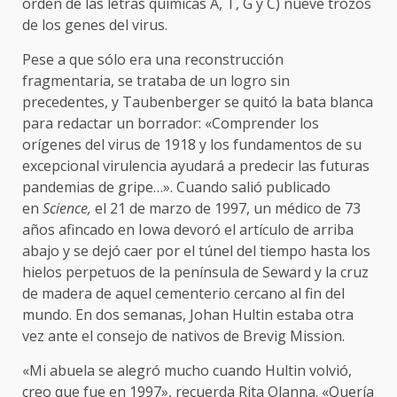
orden de las letras químicas A, T, G y C) nueve trozos
de los genes del virus.
Pese a que sólo era una reconstrucción
fragmentaria, se trataba de un logro sin
precedentes, y Taubenberger se quitó la bata blanca
para redactar un borrador: «Comprender los
orígenes del virus de 1918 y los fundamentos de su
excepcional virulencia ayudará a predecir las futuras
pandemias de gripe…». Cuando salió publicado
en
Science,
el 21 de marzo de 1997, un médico de 73
años afincado en Iowa devoró el artículo de arriba
abajo y se dejó caer por el túnel del tiempo hasta los
hielos perpetuos de la península de Seward y la cruz
de madera de aquel cementerio cercano al fin del
mundo. En dos semanas, Johan Hultin estaba otra
vez ante el consejo de nativos de Brevig Mission.
«Mi abuela se alegró mucho cuando Hultin volvió,
creo que fue en 1997», recuerda Rita Olanna. «Quería