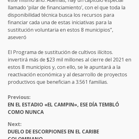
este mismo año. Además, hay un capítulo especial
llamado ‘pilar de financiamiento’, con el que toda la
disponibilidad técnica busca los recursos para
financiar cada una de estas iniciativas para la
sustitución voluntaria en estos 8 municipios”,
aseveró
El Programa de sustitución de cultivos ilícitos.
invertirá más de $23 mil millones al cierre del 2021 en
estos 8 municipios y, con ello, se le apuntará a la
reactivación económica y al desarrollo de proyectos
productivos que benefician a 3.561 familias.
CONTINUE
Previous:
READING
EN EL ESTADIO «EL CAMPIN», ESE DÍA TEMBLÓ
COMO NUNCA
Next:
DUELO DE ESCORPIONES EN EL CARIBE