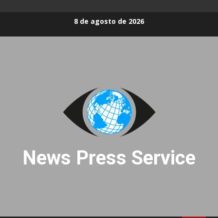
Skip
8 de agosto de 2026
to
content
News Press Service