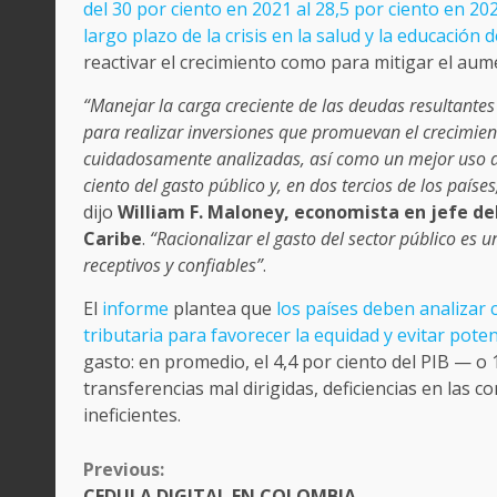
del 30 por ciento en 2021 al 28,5 por ciento en 202
largo plazo de la crisis en la salud y la educaci
reactivar el crecimiento como para mitigar el aum
“Manejar la carga creciente de las deudas resultantes
para realizar inversiones que promuevan el crecimien
cuidadosamente analizadas, así como un mejor uso de
ciento del gasto público y, en dos tercios de los países
dijo
William F. Maloney, economista en jefe de
Caribe
.
“Racionalizar el gasto del sector público es 
receptivos y confiables”
.
El
informe
plantea que
los países deben analizar 
tributaria para favorecer la equidad y evitar pote
gasto: en promedio, el 4,4 por ciento del PIB — o
transferencias mal dirigidas, deficiencias en las 
ineficientes.
CONTINUE
Previous:
READING
CEDULA DIGITAL EN COLOMBIA