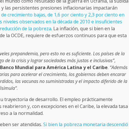
 el mundo como resultado de la guerra en Ucrania, la subida
s y las persistentes presiones inflacionarias impactarán
de crecimiento bajas, de 1,6 por ciento y 2,3 por ciento en
s niveles observados en la década de 2010 e insuficientes
 reducción de la pobreza
. La inflación, que si bien en la
 de la OCDE, requiere de esfuerzos continuos para que esta
eles prepandemia, pero esto no es suficiente. Los países de la
o de la crisis y lograr sociedades más justas e inclusivas”
,
l Banco Mundial para América Latina y el Caribe
.
“Además
rias para acelerar el crecimiento, los gobiernos deben encarar
erdidos, las vacunas no suministradas y el impacto diferido de la
disimula”
.
u trayectoria de desarrollo. El empleo prácticamente
 reabrieron y, con excepciones en el Caribe, la elevada tasa
eso a la normalidad.
 deben ser atendidas.
Si bien la pobreza monetaria descendió