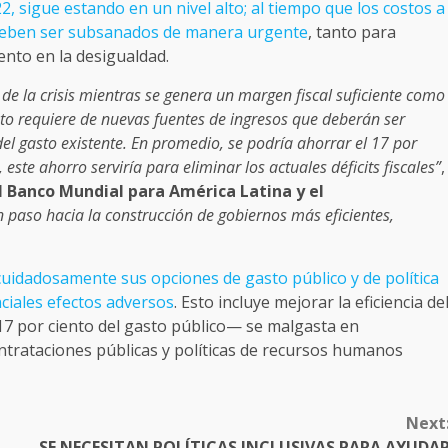
2, sigue estando en un nivel alto; al tiempo que los costos a
ón deben ser subsanados de manera urgente
, tanto para
ento en la desigualdad.
 de la crisis mientras se genera un margen fiscal suficiente como
to requiere de nuevas fuentes de ingresos que deberán ser
l gasto existente. En promedio, se podría ahorrar el 17 por
, este ahorro serviría para eliminar los actuales déficits fiscales”
,
l Banco Mundial para América Latina y el
un paso hacia la construcción de gobiernos más eficientes,
cuidadosamente sus opciones de gasto público y de política
nciales efectos adversos
. Esto incluye mejorar la eficiencia de
 17 por ciento del gasto público— se malgasta en
contrataciones públicas y políticas de recursos humanos
Next
SE NECESITAN POLÍTICAS INCLUSIVAS PARA AYUDA