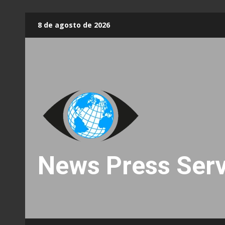
Skip
8 de agosto de 2026
to
content
News Press Serv