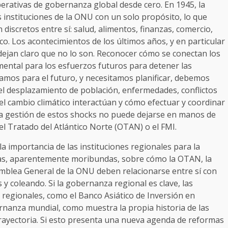
perativas de gobernanza global desde cero. En 1945, la
s instituciones de la ONU con un solo propósito, lo que
 discretos entre sí: salud, alimentos, finanzas, comercio,
co. Los acontecimientos de los últimos años, y en particular
dejan claro que no lo son. Reconocer cómo se conectan los
ental para los esfuerzos futuros para detener las
camos para el futuro, y necesitamos planificar, debemos
l desplazamiento de población, enfermedades, conflictos
 el cambio climático interactúan y cómo efectuar y coordinar
 La gestión de estos shocks no puede dejarse en manos de
el Tratado del Atlántico Norte (OTAN) o el FMI.
a importancia de las instituciones regionales para la
as, aparentemente moribundas, sobre cómo la OTAN, la
mblea General de la ONU deben relacionarse entre sí con
y coleando. Si la gobernanza regional es clave, las
s regionales, como el Banco Asiático de Inversión en
bernanza mundial, como muestra la propia historia de las
rayectoria. Si esto presenta una nueva agenda de reformas