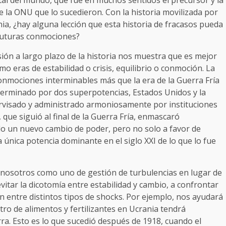
l del mundo, que fue en muchos sentidos el precursor y la
e la ONU que lo sucedieron. Con la historia movilizada por
ia, ¿hay alguna lección que esta historia de fracasos pueda
futuras conmociones?
sión a largo plazo de la historia nos muestra que es mejor
o eras de estabilidad o crisis, equilibrio o conmoción. La
conmociones interminables más que la era de la Guerra Fría
erminado por dos superpotencias, Estados Unidos y la
pervisado y administrado armoniosamente por instituciones
que siguió al final de la Guerra Fría, enmascaró
o un nuevo cambio de poder, pero no solo a favor de
 única potencia dominante en el siglo XXI de lo que lo fue
 nosotros como uno de gestión de turbulencias en lugar de
itar la dicotomía entre estabilidad y cambio, a confrontar
ón entre distintos tipos de shocks. Por ejemplo, nos ayudará
tro de alimentos y fertilizantes en Ucrania tendrá
ra. Esto es lo que sucedió después de 1918, cuando el