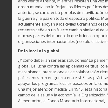
años veinte y treinta, mientras resisten una vez m
orden mundial no lo forjan los líderes políticos d
anterior, se caracterizó por olas de movilización 
la guerra y la paz en todo el espectro político.
actualmente apoyan a los civiles ucranianos despl
recientes señalan un fuerte cambio similar al de 
muchas partes del mundo, lo que brinda la oportun
organizaciones internacionales (no solo el activis
De lo local a lo global
¿Y cómo deberían ser esas soluciones? La pandemi
global. La lucha contra las epidemias de tifus, cól
mecanismos internacionales de colaboración cient
países entraron en guerra entre sí. Estas prácti
apoyar los programas locales basados ​​en la com
una mejor atención médica. En 1945, esta historia
campo de la salud y la economía: la Organización M
Alimentación, el Fondo Monetario Internacional,