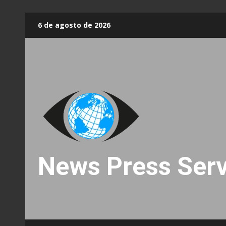
Skip
6 de agosto de 2026
to
content
News Press Serv