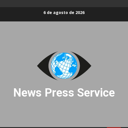
Skip
6 de agosto de 2026
to
content
News Press Service