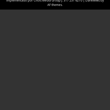
Implementado por Chois Media Group J. 317 231 6210
|
DarkNews
by
AF themes.